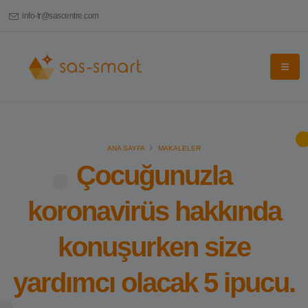
info-tr@sascentre.com
ANA SAYFA
MAKALELER
Çocuğunuzla
koronavirüs hakkında
konuşurken size
yardımcı olacak 5 ipucu.