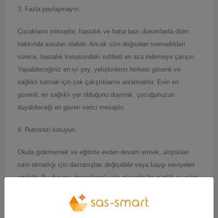
3. Fazla paylaşmayın.
Çocukların mikroplar, hastalık ve hatta bazı durumlarda ölüm
hakkında soruları olabilir. Ancak size doğrudan sormadıkları
sürece, hastalık konusundaki sohbeti en aza indirmeye çalışın.
Yapabileceğiniz en iyi şey, yetişkinlerin herkesi güvenli ve
sağlıklı tutmak için çok çalıştıklarını anlatmaktır. Evin en
güvenli, en sağlıklı yer olduğunu duymak, çocuğunuzun
duyabileceği en güven verici mesajdır.
4. Rutininizi koruyun.
Okula gidememek ve eğitime evden devam etmek, alıştıkları
rutin olmadığı için davranışları değişebilir veya kaygı seviyeleri
artabilir. Bu durumu dengelemek için güvenilir bir günlük ev rutini
uygulamaya çalışın. Dersler için, egzersiz ve eğlence için
zaman rutinleri oluşturun; birlikte düzenli yemekler yiyin ve
düzenliliğin sakinleştirici ve güven verici olduğunu unutmayın.