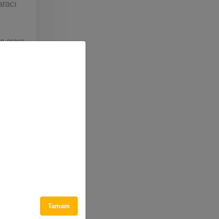
aracı
an oraya
ramayan,
ir. Peki
lişmeyen
r. Hatta
duruşunu
Tamam
çocuklar