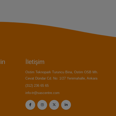
in
İletişim
Ostim Teknopark Turuncu Bina, Ostim OSB Mh.
Cevat Dündar Cd. No: 1/27 Yenimahalle, Ankara
(312) 236 65 65
info-tr@sascentre.com