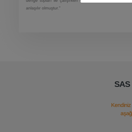
denge topları ile çalışırken daha uzun süreli oturma
anlaşılır olmuştur."
SAS 
Kendiniz 
aşağı