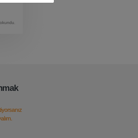
arı daha
 okundu.
anmak
tiyorsanız
yalım.