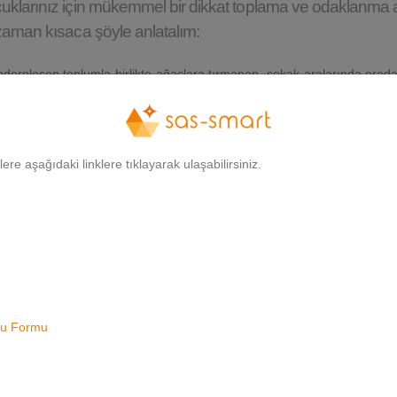
 çocuklarınız için mükemmel bir dikkat toplama ve odaklanma 
 O zaman kısaca şöyle anlatalım:
 Modernleşen toplumla birlikte ağaçlara tırmanan, sokak aralarında orad
bu çocuklar hareket ihtiyaçlarını nasıl karşılayacaklar? Yerinde du
/tanısı alan çocuklardaki paralel artış da bunların göstergesi olabil
ge sistemleri ile nasıl baş edecekler? Duyusal sistemi yeterince ge
gilere aşağıdaki linklere tıklayarak ulaşabilirsiniz.
 nasıl yanıt verebilecekler?
asit:
HAREKET EDEREK.
rkındalık yaratması ve bu alanı geliştirmesi için çok yardımcı bir unsu
alışmasını sağlayabilirsiniz. Ayrıca top üzerinde oturan çocuk, kendi 
uru Formu
ha kolay verecektir.
 yayınladığı makaleye göre: Dikkat Eksikliği ve Hiperaktivite’ye sahip 