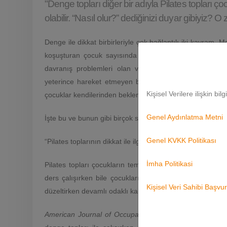
"Denge topları diğer bir adıyla Pilates topları
olabilir. “Nasıl olur?” dediğinizi duyar gibiyiz?
Denge ile dikkat birbirleriyle çok bağlantılı iki kavram.
koşuşturan çocuk sayısında hızlı bir düşüş oldu. Peki 
davranış problemleri olan veya “hiperaktif” zannedilen
yeterince hareket etmeyen bu çocuklar az gelişmiş den
Kişisel Verilere ilişkin bil
çocuklar kendilerinden beklenen yönergelere ve taleplere
Genel Aydınlatma Metni
İşte bu ve bunun gibi birçok sorunun yanıtı aslında çok b
Genel KVKK Politikası
“Pilates toplarının dikkat ile ilgisi nedir?”
İmha Politikasi
Pilates topları çocukların temel kas gelişimi hakkında fa
ders çalışırken bile çocukların pilates topu üzerinde ç
Kişisel Veri Sahibi Başv
düzeltirken devamlı odaklı kalarak dikkatini yaptığı işe da
American Journal of Occupational Therapy
’nin 2003’te