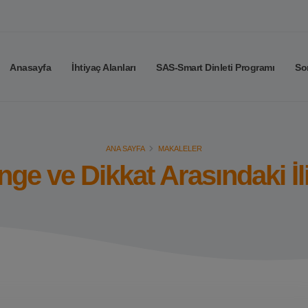
Anasayfa
İhtiyaç Alanları
SAS-Smart Dinleti Programı
So
ANA SAYFA
MAKALELER
ge ve Dikkat Arasındaki İl