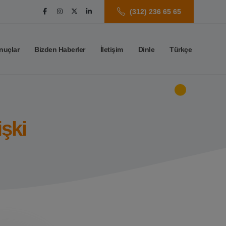
(312) 236 65 65
nuçlar
Bizden Haberler
İletişim
Dinle
Türkçe
işki