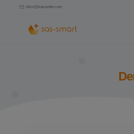
info-tr@sascentre.com
Den