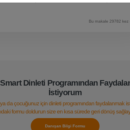
 eyleminde bulunmuşlar, odaklanmaları daha uzun sürmüş ve yazıml
Bu makale 29782 kez
Smart Dinleti Programından Faydal
İstiyorum
ya da çocuğunuz için dinleti programından faydalanmak is
daki formu doldurun size en kısa sürede geri dönüş sağla
Danışan Bilgi Formu