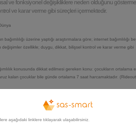
pısal ve fonksiyonel değişikliklere neden olduğunu gösterme
ontrol ve karar verme gibi süreçleri içermektedir.
 Dünya
n bağımlılığı üzerine yaptığı araştırmalara göre; internet bağımlılığı b
değişimler özellikle; duygu, dikkat, bilişsel kontrol ve karar verme gibi
mlılık konusunda dikkat edilmesi gereken konu: çocukların ortalama 
maruz kalan çocuklar bile günde ortalama 7 saat harcamaktadır. (Rideou
ok çocuğun maruz kaldığı duyusal yüklenme; uykusuzluk ve aşırı uyarılm
ik, dengesiz duygu değişimi ve dikkat verememe gibi problemler ortaya
gilere aşağıdaki linklere tıklayarak ulaşabilirsiniz.
 çoğu ebeveyn durumu kendilerine “dönemin bir parçası” olarak açıklama
erini normal olarak göremeye çalışmaktadırlar. Ancak unutulmamalıdır ki