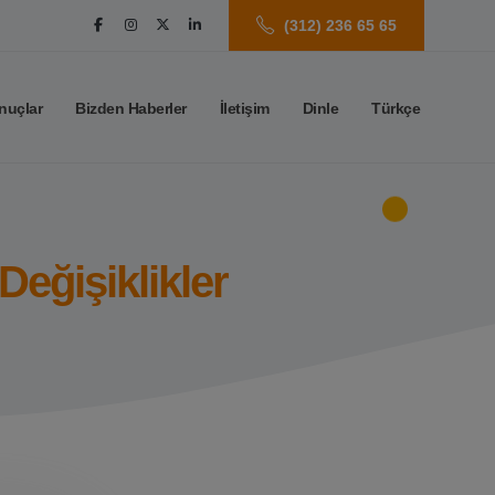
(312) 236 65 65
nuçlar
Bizden Haberler
İletişim
Dinle
Türkçe
Değişiklikler