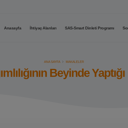
Anasayfa
İhtiyaç Alanları
SAS-Smart Dinleti Programı
So
ANA SAYFA
MAKALELER
ımlılığının Beyinde Yaptığı 