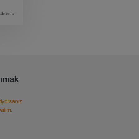
 okundu.
anmak
tiyorsanız
yalım.