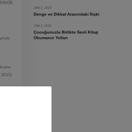
ktedir.
JAN 2, 2018
Denge ve Dikkat Arasındaki İlişki
JAN 2, 2018
Çocuğunuzla Birlikte Sesli Kitap
Okumanın Yolları
eyinde
ekrana
t 2010)
ış sinir
kta ve
;