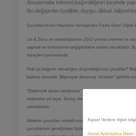
Araştırmalar internet bağımlılığının beyinde ya
Bu değişimler özellikle; duygu, dikkat, bilişsel k
Çocuklarımızın Hayatına Gereğinden Fazla Giren Dijital
Lin & Zhou ve arkadaşlarının 2012 yılında internet ve oyu
yapısal ve fonksiyonel değişikliklere neden olmaktadır. Bu 
süreçleri içermektedir.
Peki ya bağımlı olmadığını düşündüğümüz çocuklar? Bağı
bakma süresidir. Bilgisayar ekranına “sıradan” şekilde 
“Elektronik ekran sendromu” olarak da adlandırılan, birç
sistemine yol açar. Sonuç olarak bu çocuklarda dürtüsell
çıkmaktadır.
Kişisel Verilere ilişkin bil
Ailelerin çocukları sürekli sınırlama dürtüsüne rağmen,
çocuklarının gereğinden fazla olan bilgisayar düşkünlükl
Genel Aydınlatma Metni